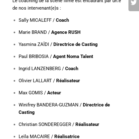
Le coaching de la scène filmé est encadrant par un.e
de nos intervenant(e)s :
Sally MICALEFF /
Coach
Marie BRAND /
Agence RUSH
Yasmina ZAÏDI /
Directrice de Casting
Paul BRIBOSIA /
Agent Noma Talent
Ingrid LANZENBERG /
Coach
Olivier LALLART /
Réalisateur
Max GOMIS /
Acteur
Winifrey BANDERA-GUZMAN /
Directrice de
Casting
Christian SONDEREGGER /
Réalisateur
Leïla MACAIRE /
Réalisatrice