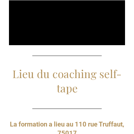
Lieu du coaching self-
tape
La formation a lieu au 110 rue Truffaut,
75017