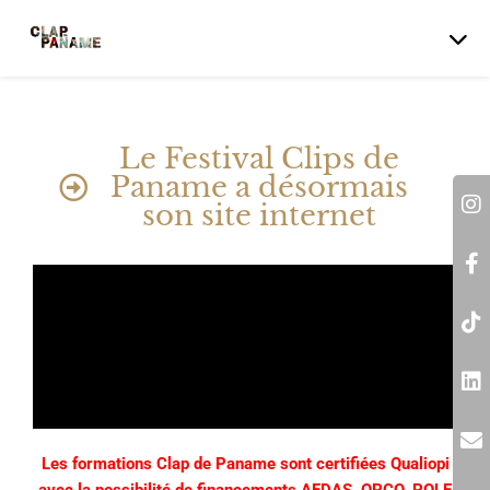
Le Festival Clips de
Paname a désormais
son site internet
Les formations Clap de Paname sont certifiées Qualiopi