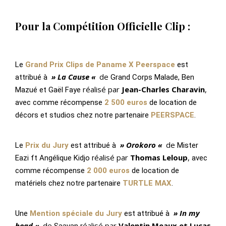
Pour la Compétition Officielle Clip :
Le
Grand Prix Clips de Paname X Peerspace
est
» La Cause «
de
attribué à
Grand Corps Malade, Ben
réalisé par
Jean-Charles Charavin
,
Mazué et Gaël Faye
avec comme récompense
2 500 euros
de location de
décors et studios chez notre partenaire
PEERSPACE
.
» Orokoro «
de
Le
Prix du Jury
est attribué
à
Mister
éalisé par
Thomas Leloup
,
Eazi ft Angélique Kidjo r
a
vec
comme récompense
2 000 euros
de location de
matériels chez notre partenaire
TURTLE MAX
.
» In my
Une
Mention spéciale du Jury
est attribué à
head «
de
éalisé par
Valentin Meaux et Lucas